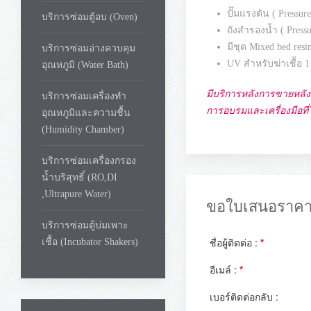
I โดยมีอัตราการผลิตของน
บริการซ่อมตู้อบ (Oven)
รับประกันตัวเครื่อง
บริการซ่อมอ่างควบคุม
เป็นผลิตภัณฑ์ในป
อุณหภูมิ (Water Bath)
บริการซ่อมเครื่องทำ
คุณสมบัติ เครื
อุณหภูมิและความชื้น
(Humidity Chamber)
เป็นชุดเครื่องกรอ
0.1-1 uS/cm
บริการซ่อมเครื่องกรอง
( ASTM Type II ) แ
น้ำบริสุทธิ์ (RO,DI
( 75 แกลลอนต่อวัน 
,Ultrapure Water)
สามารถลดค่า conduc
มี Conductivity Mod
บริการซ่อมตู้บ่มเพาะ
มีระบบตัดการทำงานข
เชื้อ (Incubator Shakers)
มีก๊อกสำหรับ เปิด-ป
ใช้ไฟฟ้า 220 volt , 
ภายในระบบ เครื่อ