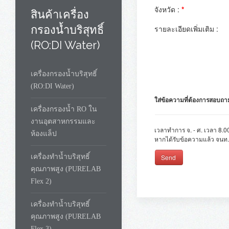
สินค้าเครื่อง
ไส้กรอง Activated ca
กรองน้ำบริสุทธิ์
ไส้กรอง RO Membra
(RO:DI Water)
ปั๊มแรงดัน ( Pressu
ถังสำรองน้ำ ( Pres
มีชุด Mixed bed res
เครื่องกรองน้ำบริสุทธิ์
UV สำหรับฆ่าเชื้อ 1
(RO:DI Water)
มีบริการหลังการขายหลังจ
เครื่องกรองน้ำ RO ใน
การอบรมและเครื่องมือที่
งานอุตสาหกรรมและ
ห้องแล็ป
เครื่องทำน้ำบริสุทธิ์
คุณภาพสูง (PURELAB
Flex 2)
ขอใบเสนอราคา
เครื่องทำน้ำบริสุทธิ์
ชื่อผู้ติดต่อ :
*
คุณภาพสูง (PURELAB
Flex 3)